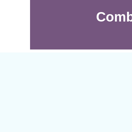
Combi
3
6
9-10 : Envi