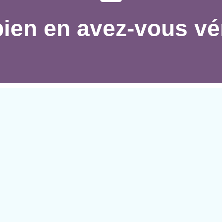
en en avez-vous vér
0-2 : Vous maîtrisez votre vie numérique
-5 : Des limites plus claires pourraient vous être util
-8 : Vous souffrez probablement de fatigue numériq
sager une désintoxication numérique plus profonde o
Quelle est l'habitude que vous voulez changer cette semaine ?